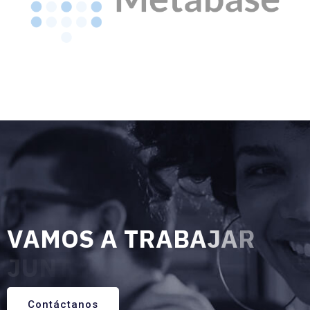
V
A
M
O
S
A
T
R
A
B
A
J
A
R
J
U
N
T
O
S
Contáctanos