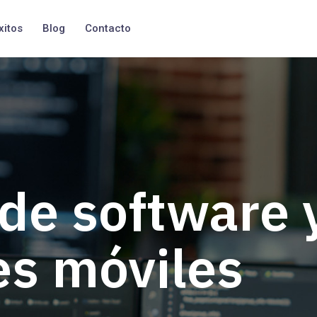
xitos
Blog
Contacto
 de software 
es móviles