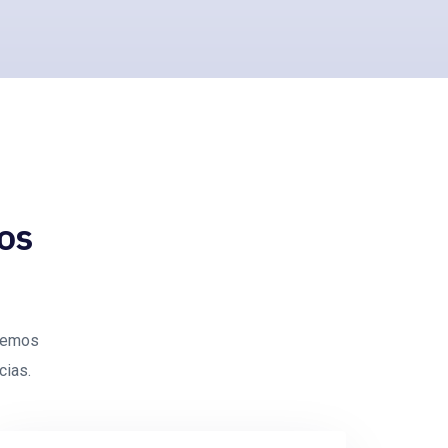
os
ecemos
cias.