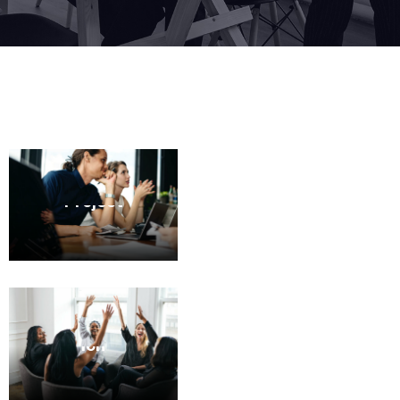
50% OFF
Complete
Project
BUY NOW
Customer
Satisfact
ion