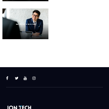
GREAT
RESULTS
Powerful
Backend