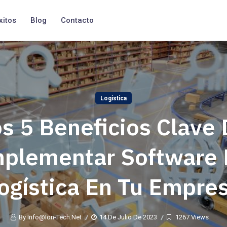
xitos
Blog
Contacto
Logistica
s 5 Beneficios Clave
plementar Software
ogística En Tu Empre
By Info@ion-Tech.net
14 De Julio De 2023
1267 Views