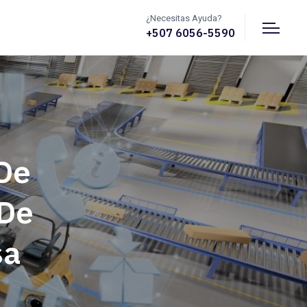
¿Necesitas Ayuda?
+507 6056-5590
 De
 De
sa