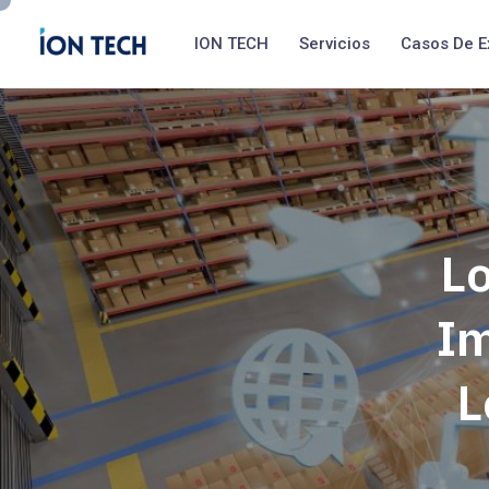
ION TECH
Servicios
Casos De E
Lo
Im
L