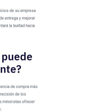
rvicios de su empresa
 de entrega y mejorar
tará la lealtad hacia
a puede
ente?
eriencia de compra más
precisión de los
s minoristas ofrecer
.