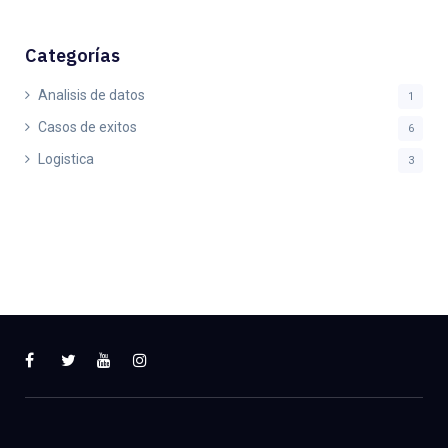
Categorías
Analisis de datos
1
Casos de exitos
6
Logistica
3