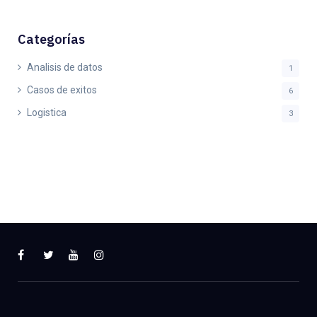
Categorías
Analisis de datos
1
Casos de exitos
6
Logistica
3