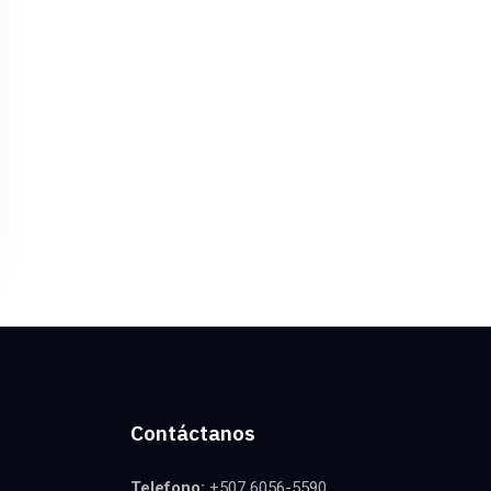
Contáctanos
Telefono:
+507 6056-5590